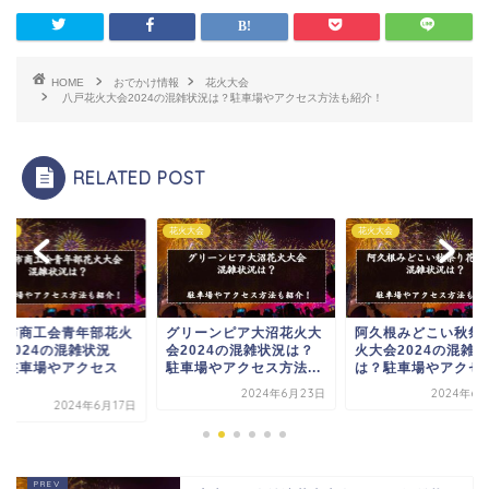
HOME
おでかけ情報
花火大会
八戸花火大会2024の混雑状況は？駐車場やアクセス方法も紹介！
RELATED POST
大会
花火大会
花火大会
リーンピア大沼花火大
阿久根みどこい秋祭り花
わらじ祭奉納花火大
2024の混雑状況は？
火大会2024の混雑状況
2024の混雑状況は
車場やアクセス方法...
は？駐車場やアクセス...
車場やアクセス方法
紹...
2024年6月23日
2024年6月30日
2024年6月