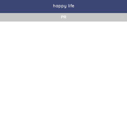
happy life
PR