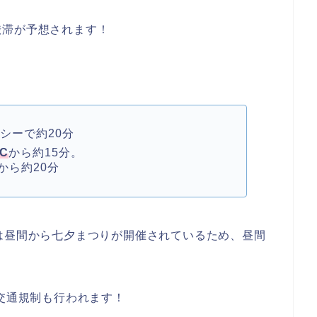
渋滞が予想されます！
シーで約20分
C
から約15分。
から約20分
は昼間から七夕まつりが開催されているため、昼間
、交通規制も行われます！