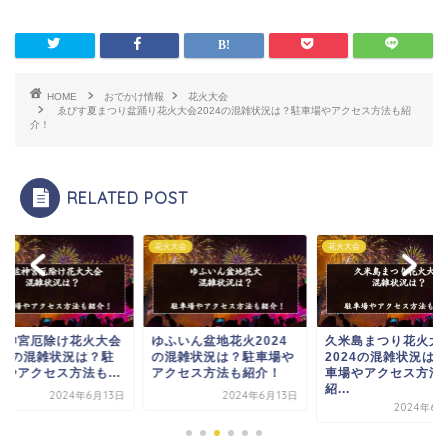
HOME
おでかけ情報
花火大会
ゑびす夏まつり盆踊り花火大会2024の混雑状況は？駐車場やアクセス方法も紹
介！
RELATED POST
大会
花火大会
花火大会
佐神宮厄除け花火大会
ゆふいん盆地花火2024
久米島まつり花火大
024の混雑状況は？駐
の混雑状況は？駐車場や
2024の混雑状況は
場やアクセス方法も...
アクセス方法も紹介！
車場やアクセス方法
紹...
2024年6月13日
2024年6月13日
2024年6月