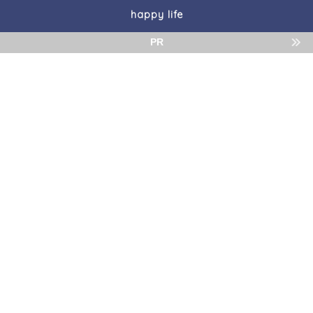
happy life
PR