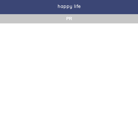
happy life
PR