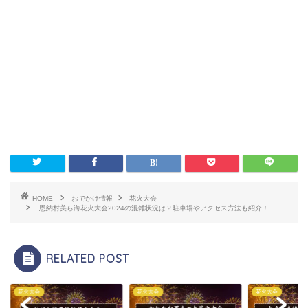
HOME
おでかけ情報
花火大会
恩納村美ら海花火大会2024の混雑状況は？駐車場やアクセス方法も紹介！
RELATED POST
大会
花火大会
花火大会