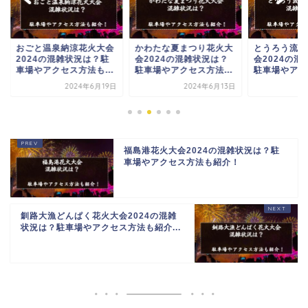
ごと温泉納涼花火大会
かわたな夏まつり花火大
とうろう流しと大花
024の混雑状況は？駐
会2024の混雑状況は？
会2024の混雑状況
場やアクセス方法も...
駐車場やアクセス方法...
駐車場やアクセス方法.
2024年6月19日
2024年6月13日
2024年6
福島港花火大会2024の混雑状況は？駐
車場やアクセス方法も紹介！
釧路大漁どんぱく花火大会2024の混雑
状況は？駐車場やアクセス方法も紹介...