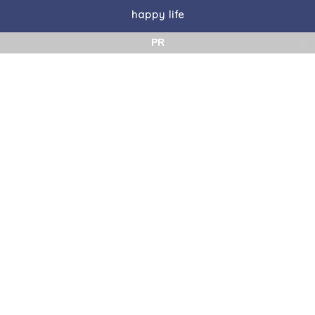
happy life
PR