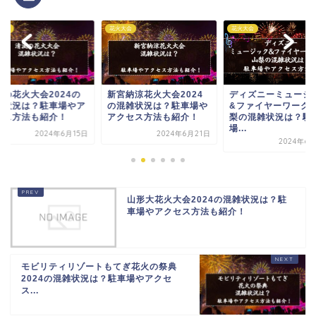
大会
花火大会
花火大会
宮納涼花火大会2024
ディズニーミュージック
白浜海の祭典納涼花
混雑状況は？駐車場や
&ファイヤーワークス山
会2024の混雑状況
クセス方法も紹介！
梨の混雑状況は？駐車
駐車場やアクセス方法.
場...
2024年6月21日
2024年6月
2024年6月12日
山形大花火大会2024の混雑状況は？駐
車場やアクセス方法も紹介！
モビリティリゾートもてぎ花火の祭典
2024の混雑状況は？駐車場やアクセ
ス...