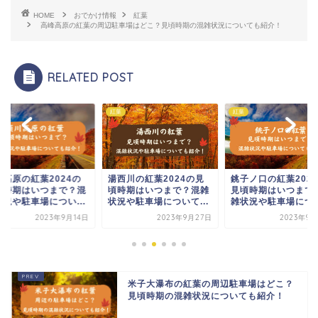
HOME
おでかけ情報
紅葉
高峰高原の紅葉の周辺駐車場はどこ？見頃時期の混雑状況についても紹介！
RELATED POST
紅葉
紅葉
川高原の紅葉2024の
湯西川の紅葉2024の見
銚子ノ口の紅葉202
頃時期はいつまで？混
頃時期はいつまで？混雑
見頃時期はいつまで
状況や駐車場につい...
状況や駐車場について...
雑状況や駐車場につい.
2023年9月14日
2023年9月27日
2023年9月
米子大瀑布の紅葉の周辺駐車場はどこ？
見頃時期の混雑状況についても紹介！