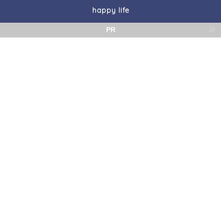
happy life
PR