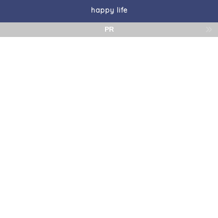
happy life
PR