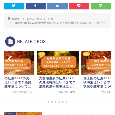
HOME
おでかけ情報
紅葉
日勝峠の紅葉2024の見頃時期はいつまで？混雑状況や駐車場についても紹介！
RELATED POST
紅葉
紅葉
口湖の紅葉2024の見
支笏湖温泉の紅葉2024
国上山の紅葉2023
時期はいつまで？混雑
の見頃時期はいつまで？
頃時期はいつまで？
況や駐車場について...
混雑状況や駐車場につ...
状況や駐車場について.
2023年9月15日
2023年9月9日
2023年9