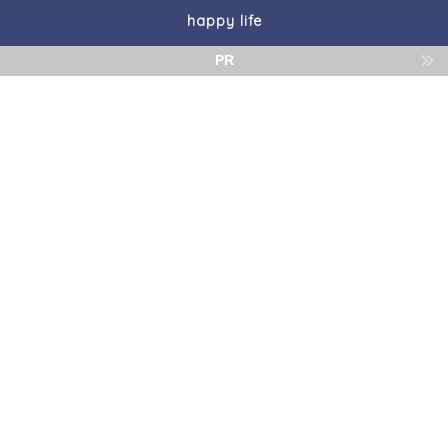
happy life
PR