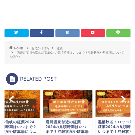
HOME
おでかけ情報
紅葉
宮島紅葉谷公園の紅葉2024の見頃時期はいつまで？混雑状況や駐車場について
も紹介！
RELATED POST
紅葉
紅葉
嶽昇仙峡の紅葉2024
滑川温泉付近の紅葉
黒部峡谷トロッコ電
見頃時期はいつまで？
2024の見頃時期はいつ
紅葉2024の見頃時
雑状況や駐車場につ...
まで？混雑状況や駐車場
いつまで？混雑状況や.