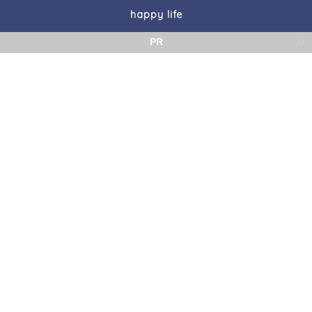
happy life
PR