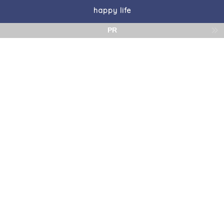
happy life
PR