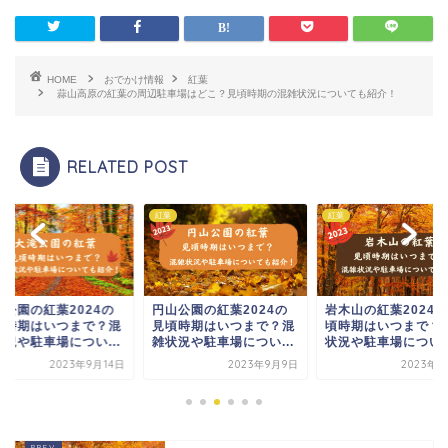
HOME
おでかけ情報
紅葉
蒜山高原の紅葉の周辺駐車場はどこ？見頃時期の混雑状況についても紹介！
RELATED POST
紅葉
紅葉
滝公園の紅葉2024の
円山公園の紅葉2024の
岩木山の紅葉2024
頃時期はいつまで？混
見頃時期はいつまで？混
頃時期はいつまで？
状況や駐車場につい...
雑状況や駐車場につい...
状況や駐車場について.
2023年9月14日
2023年9月9日
2023年9