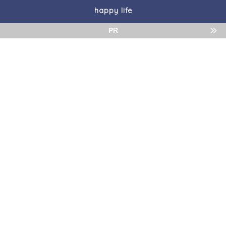
happy life
PR