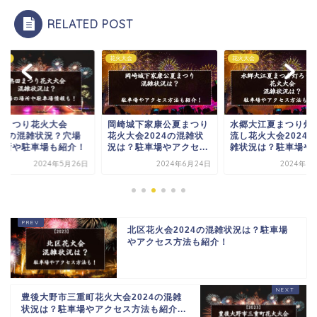
RELATED POST
大会
花火大会
花火大会
田まつり花火大会
岡崎城下家康公夏まつり
水郷大江夏まつり灯
024の混雑状況？穴場
花火大会2024の混雑状
流し花火大会2024
場所や駐車場も紹介！
況は？駐車場やアクセ...
雑状況は？駐車場やア.
2024年5月26日
2024年6月24日
2024年6
北区花火会2024の混雑状況は？駐車場
やアクセス方法も紹介！
豊後大野市三重町花火大会2024の混雑
状況は？駐車場やアクセス方法も紹介...